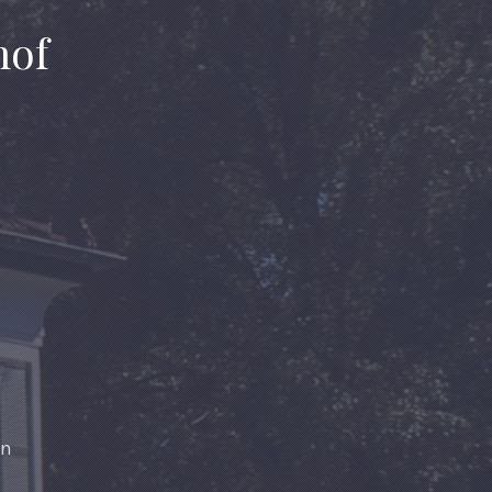
hof
NEX
!
en