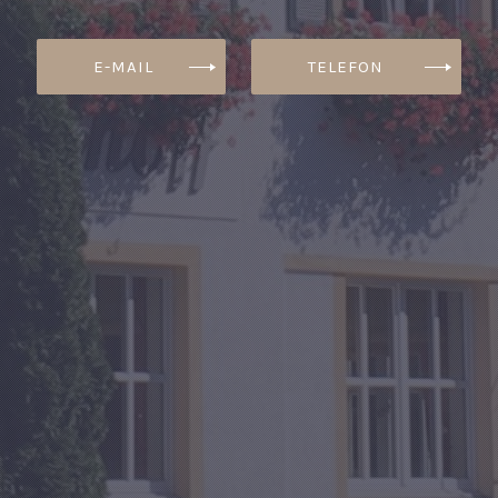
‎ ‎ E-MAIL
‎ ‎ TELEFON‎‎ ‎